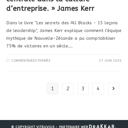
d’entreprise. » James Kerr
Dans le livre "Les secrets des All Blacks - 15 leçons
de leadership", James Kerr explique comment l'équipe
mythique de Nouvelle-Zélande a pu comptabiliser
75% de victoires en un siècle.…
SUR
COMMENTAIRES FERMÉS
17 JUIN 2020
« POUR
ÊTRE
EFFICACE,
UNE
FORMATION
SE
DOIT
1
2
3
4
Aller à
D’ÊTRE
INTENSE,
RÉGULIÈRE
ET
RÉPÉTÉE.
POUR
DONNER
DES
RÉSULTATS
DE
PREMIER
© COPYRIGHT VITRUVIUS - PARTENAIRE WEB