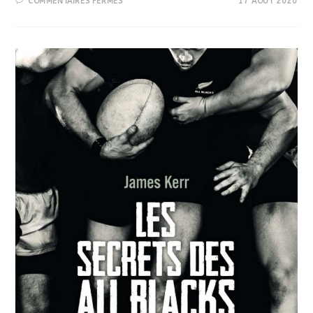
SUR
COMMENTAIRES FERMÉS
17 AOÛT 2020
VITRUVIUS
PROPOSE
MAINTENANT
DU
COACHING
PROFESSIONNEL
CERTIFIÉ
!!!