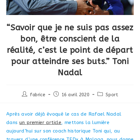
“Savoir que je ne suis pas assez
bon, être conscient de la
réalité, c’est le point de départ
pour atteindre ses buts.” Toni
Nadal
Auteur/autrice
Post
Post
fabrice
16 avril 2020
Sport
de
published:
category:
la
publication :
Après avoir déjà évoqué le cas de Rafael Nadal
dans
un premier article
, mettons la lumière
aujourd’hui sur son coach historique Toni qui, au
travers d’une conférence TEDx à Malaga, nous donne