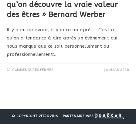
qu’on découvre la vraie valeur
des êtres » Bernard Werber
Il y a eu un avant, il y aura un après... C'est ce
qu'on a tendance à dire après un événement qui
nous marque que ce soit personnellement ou
professionnellement;…
SUR
COMMENTAIRES FERMÉS
24 MARS 2020
« IL
N’Y
A
QUE
DANS
L’ADVERSITÉ
QU’ON
DÉCOUVRE
LA
VRAIE
VALEUR
© COPYRIGHT VITRUVIUS - PARTENAIRE WEB
DES
ÊTRES »
BERNARD
WERBER